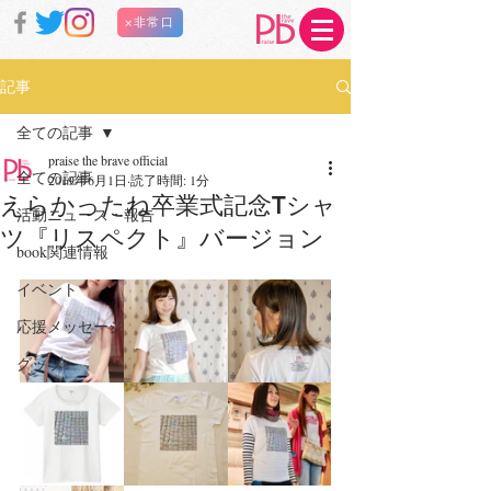
×非常口
記事
全ての記事
praise the brave official
全ての記事
2019年6月1日
読了時間: 1分
えらかったね卒業式記念Tシャ
活動ニュース・報告
ツ『リスペクト』バージョン
book関連情報
イベント
応援メッセージ
グッヅ