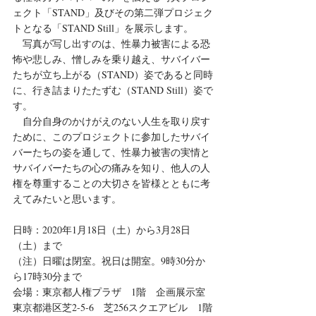
ェクト「STAND」及びその第二弾プロジェク
トとなる「STAND Still」を展示します。
　写真が写し出すのは、性暴力被害による恐
怖や悲しみ、憎しみを乗り越え、サバイバー
たちが立ち上がる（STAND）姿であると同時
に、行き詰まりたたずむ（STAND Still）姿で
す。
　自分自身のかけがえのない人生を取り戻す
ために、このプロジェクトに参加したサバイ
バーたちの姿を通して、性暴力被害の実情と
サバイバーたちの心の痛みを知り、他人の人
権を尊重することの大切さを皆様とともに考
えてみたいと思います。
日時：2020年1月18日（土）から3月28日
（土）まで
（注）日曜は閉室。祝日は開室。9時30分か
ら17時30分まで
会場：東京都人権プラザ　1階　企画展示室
東京都港区芝2-5-6　芝256スクエアビル　1階