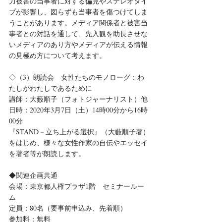
力被害の当事者に対する偏見やステレオタイ
プが影響し、図らずも当事者を傷つけてしま
うことがあります。メディア関係者と被害当
事者との対話を通して、先入観を助長させな
いメディアのあり方やメディアが伝える情報
の見極め方について考えます。
◇（3）朗読会　女性たちのモノローグ：わ
たしがわたしであるために
講師：大藪順子（フォトジャーナリスト）他
日時：2020年3月7日（土）14時00分から16時
00分
『STAND－立ち上がる選択』（大藪順子著）
をはじめ、様々な女性作家の自伝やエッセイ
を著者等が朗読します。
◆関連企画共通
会場：東京都人権プラザ1階　セミナールー
ム
定員：80名（要事前申込み、先着順）
参加料：無料