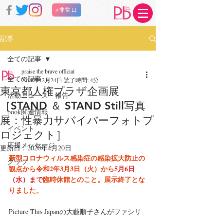
×非常口
記事
全ての記事
praise the brave official
全ての記事
2019年12月24日
読了時間: 4分
東京都人権プラザ企画展
活動ニュース・報告
［STAND ＆ STAND Still写真
book関連情報
展：性暴力サバイバーフォトプ
イベント
ロジェクト］
応援メッセージ
更新日：
2020年4月20日
新型コロナウィルス感染症の感染拡大防止の
グッヅ
観点から令和2年3月3日（火）から
5月6日
（水）まで
臨時休館とのこと。展示終了とな
りました。
Picture This Japanの大藪順子さんがファシリ