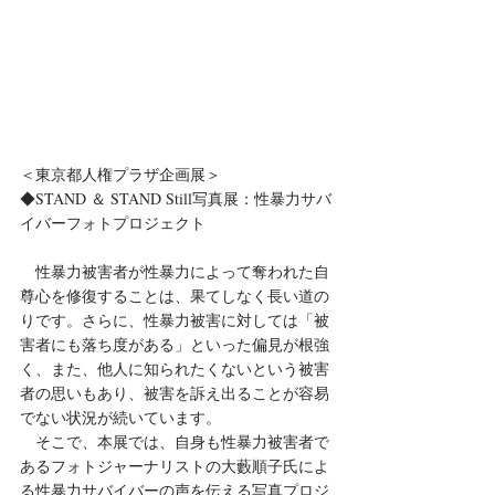
＜東京都人権プラザ企画展＞
◆STAND ＆ STAND Still写真展：性暴力サバ
イバーフォトプロジェクト
　性暴力被害者が性暴力によって奪われた自
尊心を修復することは、果てしなく長い道の
りです。さらに、性暴力被害に対しては「被
害者にも落ち度がある」といった偏見が根強
く、また、他人に知られたくないという被害
者の思いもあり、被害を訴え出ることが容易
でない状況が続いています。
　そこで、本展では、自身も性暴力被害者で
あるフォトジャーナリストの大藪順子氏によ
る性暴力サバイバーの声を伝える写真プロジ