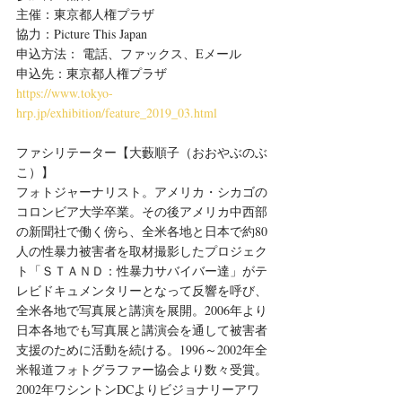
主催：東京都人権プラザ
協力：Picture This Japan
申込方法： 電話、ファックス、Eメール
申込先：東京都人権プラザ　
https://www.tokyo-
hrp.jp/exhibition/feature_2019_03.html
ファシリテーター【大藪順子（おおやぶのぶ
こ）】
フォトジャーナリスト。アメリカ・シカゴの
コロンビア大学卒業。その後アメリカ中西部
の新聞社で働く傍ら、全米各地と日本で約80
人の性暴力被害者を取材撮影したプロジェク
ト「ＳＴＡＮＤ：性暴力サバイバー達」がテ
レビドキュメンタリーとなって反響を呼び、
全米各地で写真展と講演を展開。2006年より
日本各地でも写真展と講演会を通して被害者
支援のために活動を続ける。1996～2002年全
米報道フォトグラファー協会より数々受賞。
2002年ワシントンDCよりビジョナリーアワ