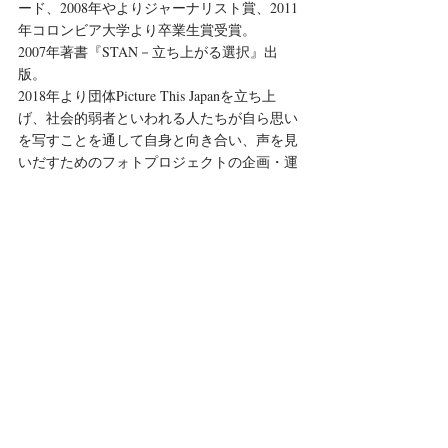
ード、2008年やよりジャーナリスト賞、2011
年コロンビア大学より卒業生賞受賞。
2007年著書『STAN－立ち上がる選択』出
版。
2018年より団体Picture This Japanを立ち上
げ、社会的弱者といわれる人たちが自ら思い
を写すことを通して自身と向き合い、声を見
いだすためのフォトプロジェクトの企画・運
営を行う。
#metoo
#remetoo
#praisethebrave
活動ニュース・報告
イベント
最新記事
すべて表示