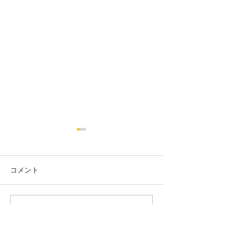
コメント
コメントを追加…
ふぇみん婦人民主新聞
DV防止ながさ
2026年7月15日号 ｜『ト
ーントマト No.