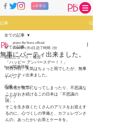
×非常口
記事
全ての記事
praise the brave official
全ての記事
2019年11月4日
読了時間: 2分
無事にパーティ出来ました。
活動ニュース・報告
「ハッピー アンバースデー！！」﻿
book関連情報
10月29日、天気はちょっと雨でしたが、無事
にパーティ出来ました。﻿
イベント
応援メッセージ
加害者が無罪になってしまったり、不思議な
ことがおき続けるこの日本は「不思議の
グッヅ
国」。
そこを生き抜くたくさんのアリスをお迎えす
るのに、心づくしの準備と、カフェレヴンさ
んの、あったかいお茶とケーキを。