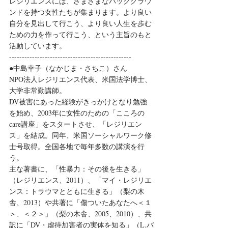
レジリエンスには、さまざまなバックグラウ
ンドを持つ女性たちが集まります。より良い
自分を見出して行こう、より良い人生を歩む
ための力を作って行こう、という主旨のもと
活動しています。
------------------------------------------------
●中島幸子（なかじま・さちこ）さん
NPO法人レジリエンス代表、米国法学博士、
大学非常勤講師。
DV被害にあった経験がきっかけとなり勉強
を始め、2003年に女性のための「こころの
care講座」をスタートさせ、「レジリエン
ス」を結成。同年、米国ソーシャルワーク修
士号取得。全国各地で毎年多数の講演を行
う。
主な著書に、「性暴力：その後を生きる」
（レジリエンス、2011）、「マイ・レジリエ
ンス：トラウマとともに生きる」（梨の木
舎、2013）や共著に「傷ついたあなたへ＜１
＞、＜２＞」（梨の木舎、2005、2010）、共
訳に「DV・虐待加害者の実体を知る」（L.バ