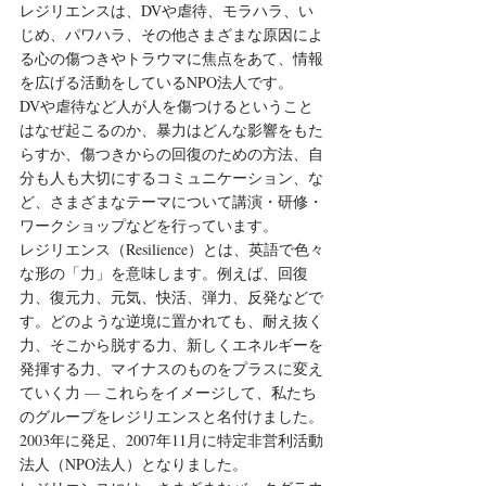
レジリエンスは、DVや虐待、モラハラ、い
じめ、パワハラ、その他さまざまな原因によ
る心の傷つきやトラウマに焦点をあて、情報
を広げる活動をしているNPO法人です。
DVや虐待など人が人を傷つけるということ
はなぜ起こるのか、暴力はどんな影響をもた
らすか、傷つきからの回復のための方法、自
分も人も大切にするコミュニケーション、な
ど、さまざまなテーマについて講演・研修・
ワークショップなどを行っています。
レジリエンス（Resilience）とは、英語で色々
な形の「力」を意味します。例えば、回復
力、復元力、元気、快活、弾力、反発などで
す。どのような逆境に置かれても、耐え抜く
力、そこから脱する力、新しくエネルギーを
発揮する力、マイナスのものをプラスに変え
ていく力 — これらをイメージして、私たち
のグループをレジリエンスと名付けました。
2003年に発足、2007年11月に特定非営利活動
法人（NPO法人）となりました。