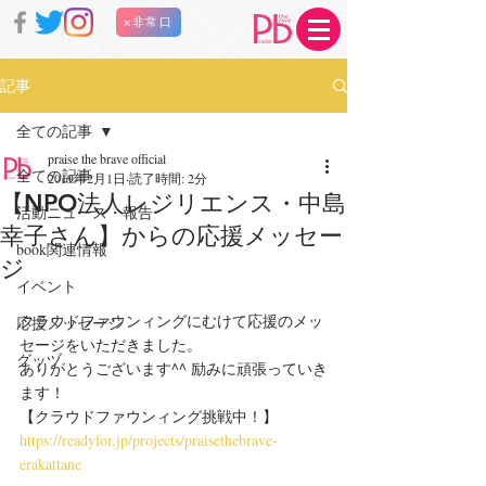
×非常口
記事
全ての記事
praise the brave official
全ての記事
2019年2月1日
読了時間: 2分
【NPO法人レジリエンス・中島
活動ニュース・報告
幸子さん】からの応援メッセー
book関連情報
ジ
イベント
クラウドファウンィングにむけて応援のメッ
応援メッセージ
セージをいただきました。
グッヅ
ありがとうございます^^ 励みに頑張っていき
ます！
【クラウドファウンィング挑戦中！】
https://readyfor.jp/projects/praisethebrave-
erakattane