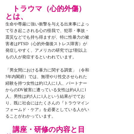
トラウマ（心的外傷）
とは、
生命や尊厳に強い衝撃を与える出来事によっ
て引き起こされる心の怪我で、犯罪・事故・
震災などでも持ち得ますが、特に性暴力の被
害者はPTSD（心的外傷後ストレス障害）が
発症しやすく、アメリカの研究では5割以上
もの人が発症するといわれています。
「男女間における暴力に関する調査」（令和
5年内閣府）では、無理やり性交させられた
経験を持つ女性は約12人に1人、パートナー
からのDV被害に遭っている女性は約4人に1
人、男性は約5人に1人という結果がでてお
り、既に社会にはたくさんの『トラウマイン
フォームド・ケア』を必要としている人がい
ることがわかっています。
講座・研修の内容と目