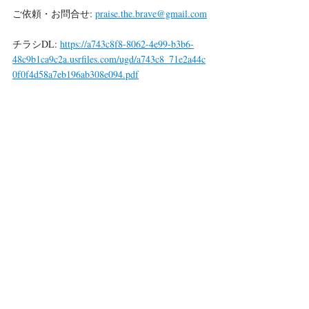
ご依頼・お問合せ: 
praise.the.brave@gmail.com
チラシDL: 
https://a743c8f8-8062-4e99-b3b6-
48c9b1ca9c2a.usrfiles.com/ugd/a743c8_71e2a44c
0f0f4d58a7eb196ab308e094.pdf