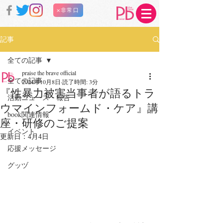
×非常口
記事
全ての記事
praise the brave official
全ての記事
2024年10月8日
読了時間: 3分
『性暴力被害当事者が語るトラ
活動ニュース・報告
ウマインフォームド・ケア』講
book関連情報
座・研修のご提案
イベント
更新日：
4月4日
応援メッセージ
グッヅ