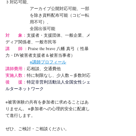
ト対応可能、
アーカイブ公開対応可能、一部
を除き資料配布可能（コピー転
用不可）、
全国出張可能
対　　象：
支援者・支援団体、一般企業、メ
ディア関係者、一般市民等
講　　師 ：
Praise the brave 八幡 真弓（ 性暴
力・DV被害者支援者＆被害当事者）
※講師プロフィール
講師費用：
応相談、交通費他
実施人数：
特に制限なし、少人数～多数対応
後　　援：
特定非営利活動法人全国女性シェ
ルターネットワーク
※被害体験の共有を参加者に求めることはあ
りません。 ※参加者への心理的安全に配慮し
て進行します。
ぜひ、ご検討・ご相談ください。