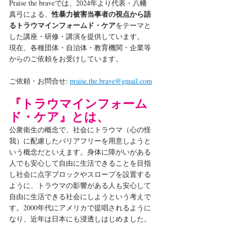
Praise the braveでは、2024年より代表・八幡
性暴力被害当事者の視点から語
真弓による、
るトラウマインフォームド・ケア
をテーマと
した講座・研修・講演を提供しています。
現在、各種団体・自治体・教育機関・企業等
からのご依頼をお受けしています。
ご依頼・お問合せ: 
praise.the.brave@gmail.com
『トラウマインフォーム
ド・ケア』とは、
公衆衛生の概念で、社会にトラウマ（心の怪
我）に配慮したバリアフリーを用意しようと
いう概念だといえます。身体に障がいがある
人でも安心して自由に生活できることを目指
し社会に点字ブロックやスロープを設置する
ように、トラウマの影響がある人も安心して
自由に生活できる社会にしようという考えで
す。2000年代にアメリカで提唱されるように
なり、近年は日本にも浸透しはじめました。