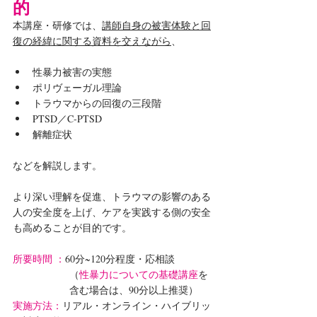
的
本講座・研修では、
講師自身の被害体験と回
復の経緯に関する資料を交えながら
、
性暴力被害の実態
ポリヴェーガル理論
トラウマからの回復の三段階
PTSD／C-PTSD
解離症状
などを解説します。
より深い理解を促進、トラウマの影響のある
人の安全度を上げ、ケアを実践する側の安全
も高めることが目的です。
所要時間 ：
60分~120分程度・応相談
（
性暴力についての基礎講座
を
含む場合は、90分以上推奨）
実施方法：
リアル・オンライン・ハイブリッ