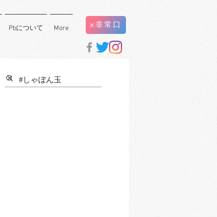
×非常口
Pbについて
More