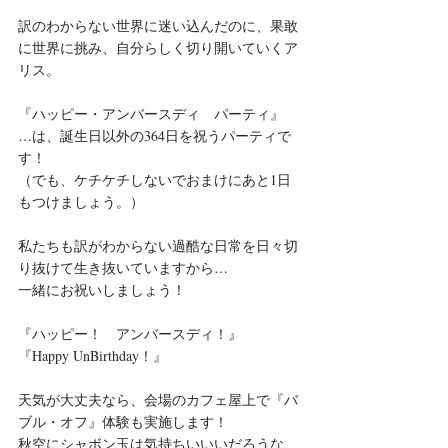
訳のわからない世界に迷い込んだのに、果敢
に世界に挑み、自分らしく切り開いていくア
リス。
『ハッピー・アンバースディ　パーティ』
…は、誕生日以外の364日を祝うパーティで
す！
（でも、ケチケチしないでおまけにあと1日
もつけましょう。）
私たちも訳がわからない過酷な日常を日々切
り抜けて生き抜いていますから…
一緒にお祝いしましょう！
『ハッピー！　アンバースディ！』　
『Happy UnBirthday！』
天気が大丈夫なら、会場のカフェ屋上で『バ
ブル・オフ』体験も実施します！
秋空にシャボン玉は気持ちいいいだろうな