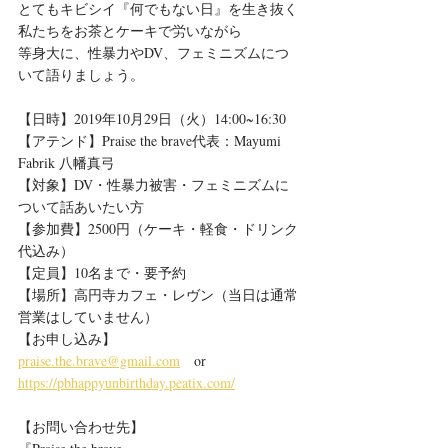
とてもキビシイ『何でもない日』を生き抜く
私たちをお茶とケーキで労いながら
等身大に、性暴力やDV、フェミニズムにつ
いて語りましょう。
【日時】2019年10月29日（火）14:00~16:30
【アテンド】Praise the brave代表：Mayumi 
Fabrik 八幡真弓
【対象】DV・性暴力被害・フェミニズムに
ついて話あいたい方
【参加費】2500円（ケーキ・軽食・ドリンク
代込み）
【定員】10名まで・要予約
【場所】高円寺カフェ・レヴン（当日は通常
営業はしていません）
【お申し込み】
praise.the.brave@gmail.com
　or
https://pbhappyunbirthday.peatix.com/
【お問い合わせ先】