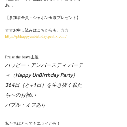
あ…
【参加者全員・シャボン玉液プレゼント】
☆☆お申し込みはこちからも。☆☆
https://pbhappyunbirthday.peatix.com/
Praise the brave主催
ハッピー・アンバースディ パーテ
ィ（Happy UnBirthday Party）
364日（と+1日）を生き抜く私た
ちへのお祝い
バブル・オフあり
私たちはとってもエライから！