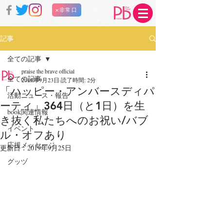
×非常口
記事
全ての記事
praise the brave official
全ての記事
2019年9月23日
読了時間: 2分
「ハッピー・アンバースディパ
活動ニュース・報告
ーティ」364日（と1日）を生
book関連情報
き抜く私たちへのお祝い/バブ
イベント
ル・オフあり
応援メッセージ
更新日：
2019年9月25日
グッヅ