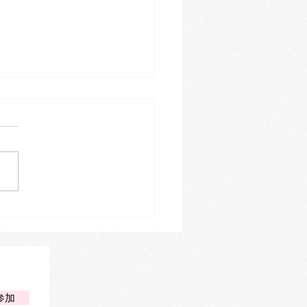
防止ながさ通信『グリー
マト No.46』｜『トラウ
国のアリス』書評掲載
参加