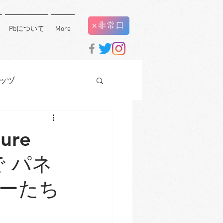
×非常口
Pbについて
More
ッヅ
ure
内で パネ
ーたち