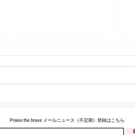
ふぇみん婦人民主新聞 2026
DV
年7月15日号 ｜『トラウマの
ント
国のアリス』の寄稿記事掲載
マの
Praise the brave メールニュース（不定期）登録はこちら