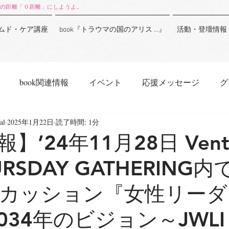
の距離「０距離」にしようよ。
ムド・ケア講座
book『トラウマの国のアリス …』
活動・登壇情報
book関連情報
イベント
応援メッセージ
グ
al
2025年1月22日
読了時間: 1分
】’24年11月28日 Vent
HURSDAY GATHERING
カッション『女性リーダ
034年のビジョン～JWLI