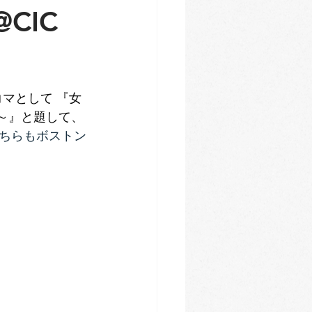
@CIC
の一コマとして 『女
語る～』と題して、
ちらもボストン