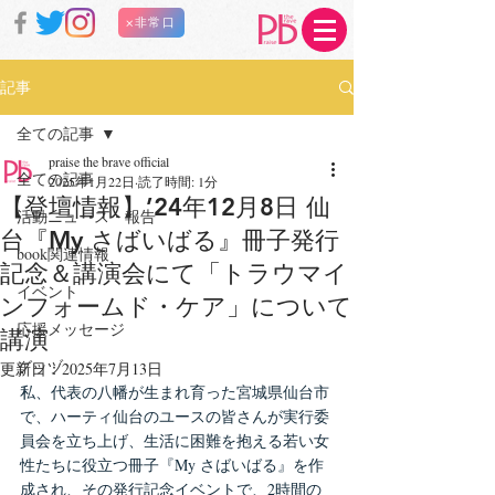
×非常口
記事
全ての記事
praise the brave official
全ての記事
2025年1月22日
読了時間: 1分
【登壇情報】’24年12月8日 仙
活動ニュース・報告
台『My さばいばる』冊子発行
book関連情報
記念＆講演会にて「トラウマイ
イベント
ンフォームド・ケア」について
応援メッセージ
講演
グッヅ
更新日：
2025年7月13日
私、代表の八幡が生まれ育った宮城県仙台市
で、ハーティ仙台のユースの皆さんが実行委
員会を立ち上げ、生活に困難を抱える若い女
性たちに役立つ冊子『My さばいばる』を作
成され、その発行記念イベントで、2時間の