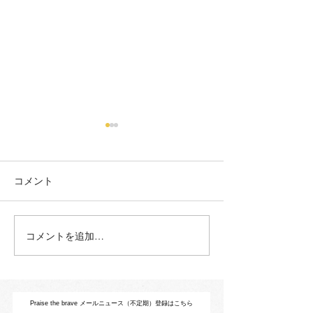
コメント
コメントを追加…
ふぇみん婦人民主新聞
DV防止ながさ
2026年7月15日号 ｜『ト
ーントマト No.
ラウマの国のアリス』の
『トラウマの国
寄稿記事掲載
ス』書評掲載
Praise the brave メールニュース（不定期）登録はこちら