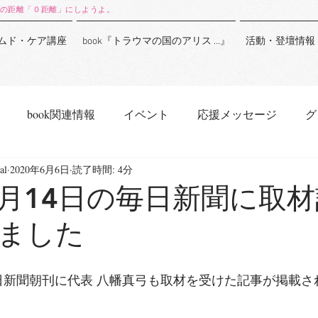
の距離「０距離」にしようよ。
ムド・ケア講座
book『トラウマの国のアリス …』
活動・登壇情報
book関連情報
イベント
応援メッセージ
グ
al
2020年6月6日
読了時間: 4分
年5月14日の毎日新聞に取
ました
の毎日新聞朝刊に代表 八幡真弓も取材を受けた記事が掲載