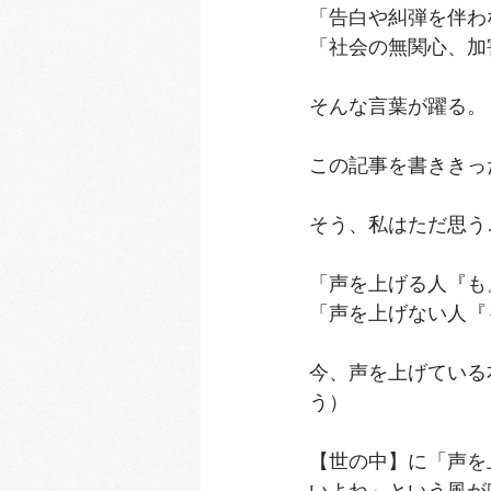
「告白や糾弾を伴わ
「社会の無関心、加
そんな言葉が躍る。﻿
この記事を書ききった菅
そう、私はただ思う…
「声を上げる人『も
「声を上げない人『
今、声を上げてい
う）﻿
【世の中】に「声を
いよね」という風が