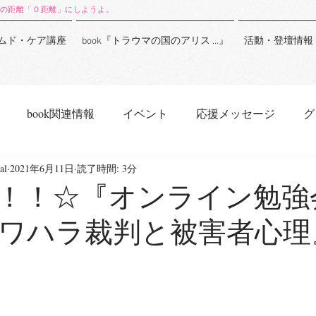
の距離「０距離」にしようよ。
ムド・ケア講座
book『トラウマの国のアリス …』
活動・登壇情報
book関連情報
イベント
応援メッセージ
グ
al
2021年6月11日
読了時間: 3分
！！☆『オンライン勉強
ワハラ裁判と被害者心理