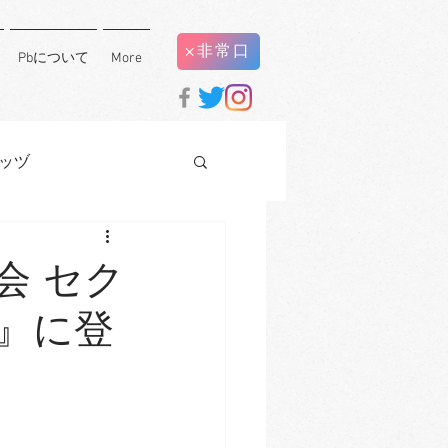
×非常口
Pbについて
More
ッヅ
会 セク
』に登