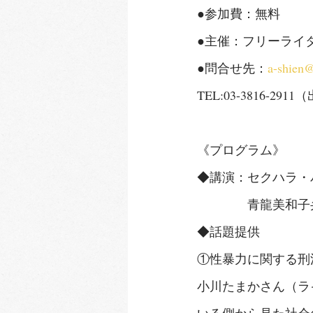
●参加費：無料
●主催：フリーライ
●問合せ先：
a-shien
TEL:03-3816-29
《プログラム》
◆講演：セクハラ・
　　　　青龍美和子
◆話題提供
①性暴力に関する刑
小川たまかさん（ラ
いる側から見た社会