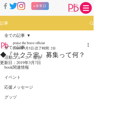
×非常口
記事
全ての記事
praise the brave official
全ての記事
2019年3月5日
読了時間: 2分
◆『サクラ🌸』募集って何？
活動ニュース・報告
更新日：
2019年3月7日
book関連情報
イベント
応援メッセージ
グッヅ