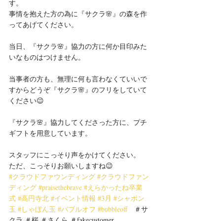
す。
事情を抱えた方の為に『サクラ🌸』の森を作
ってあげてください。
当日、『サクラ🌸』協力の方に何か目印みた
いなものはつけません。
当事者の方も、無理に何も言わなくていいで
すからどうぞ『サクラ🌸』のフリをしていて
ください😉
『サクラ🌸』協力してくださった方に、プチ
ギフトを用意しています。
スタッフにこっそり声をかけてください。
ただ、こっそりお願いしますね😉
#クラウドファウンディング
#クラウドファン
ディング
#praisethebrave
#えらかったね卒業
式
#高円寺北
#イベント情報
#3月
#シャボン
玉
#しゃぼん玉
#バブルオフ
#bubbleoff
　＃サ
クラ ＃桜 ＃さくら ＃fakecustomer